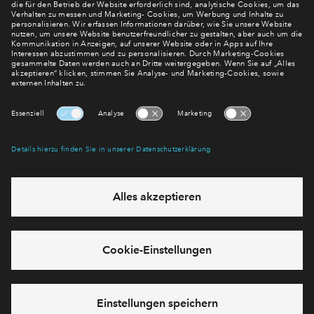
Verpassen Sie zu diesem Wohnprojekt keine Neuigkeiten
mehr! Wir halten Sie auf dem Laufenden – mit unserem
regelmäßig erscheinenden Newsletter informieren wir Sie
über den Stand dieses und weiterer Neubauprojekte.
E-Mail-Adresse
Abonnieren
Möchten Sie wissen, was wir mit Ihren Daten machen? Klicken Sie hier
für unsere
Datenschutzerklärung
.
Sie haben eine Frage? Dann rufen Sie uns gerne an (
+49 69
50603738)
oder hinterlassen Sie eine Nachricht über das
Formular: