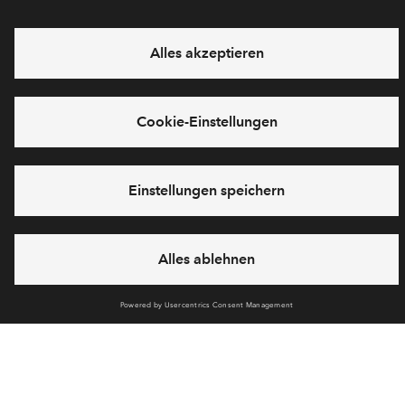
E-Mail-Adresse
Abonnieren
Möchten Sie wissen, was wir mit Ihren Daten machen? Klicken Sie hier
für unsere
Datenschutzerklärung
.
Sie haben eine Frage? Dann rufen Sie uns gerne an (
+49 69
50603738)
oder hinterlassen Sie eine Nachricht über das
Formular:
Cookies
Impressum
Datenschutz